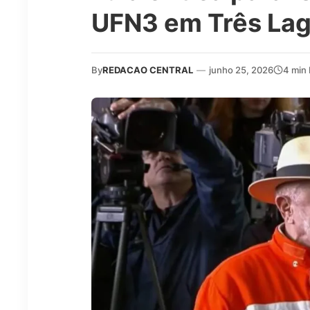
UFN3 em Três La
By
REDACAO CENTRAL
—
junho 25, 2026
4 min