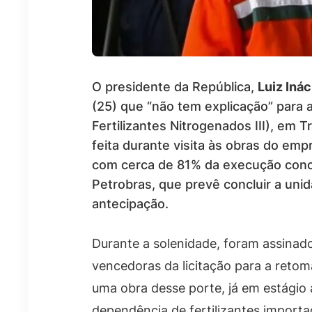
O presidente da República,
Luiz Inác
(25) que “não tem explicação” para 
Fertilizantes Nitrogenados III), em T
feita durante visita às obras do em
com cerca de 81% da execução concluí
Petrobras, que prevê concluir a uni
antecipação.
Durante a solenidade, foram assinad
vencedoras da licitação para a reto
uma obra desse porte, já em estágio 
dependência de fertilizantes import