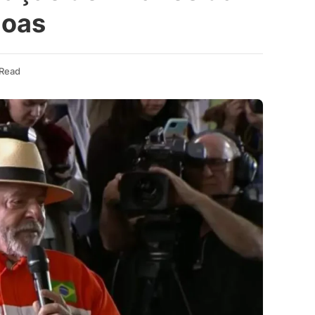
goas
 Read