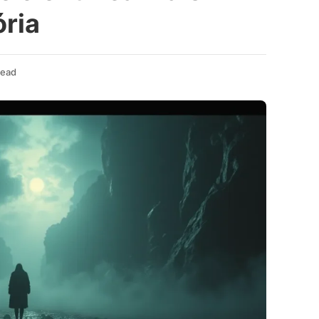
ória
Read