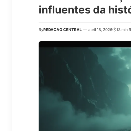
influentes da hist
By
REDACAO CENTRAL
—
abril 18, 2026
13 min 