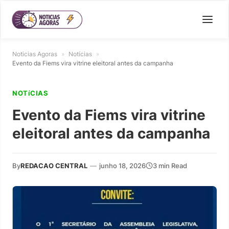
Noticias Agoras
»
Notícias
»
Evento da Fiems vira vitrine eleitoral antes da campanha
NOTíCIAS
Evento da Fiems vira vitrine
eleitoral antes da campanha
By
REDACAO CENTRAL
—
junho 18, 2026
3 min Read