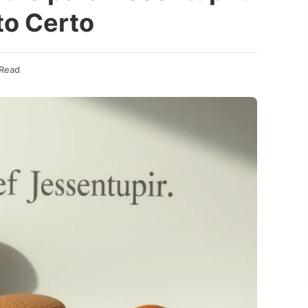
to Certo
 Read