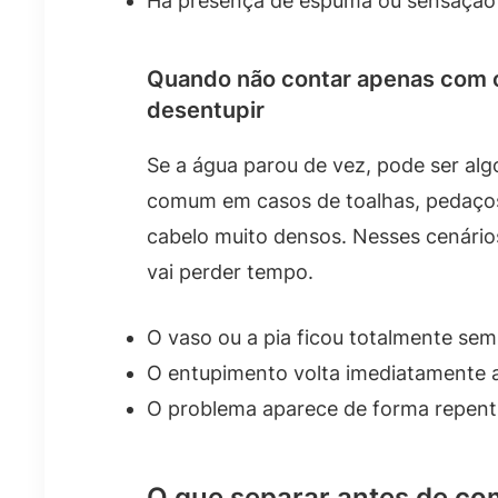
Há presença de espuma ou sensação
Quando não contar apenas com o
desentupir
Se a água parou de vez, pode ser al
comum em casos de toalhas, pedaços
cabelo muito densos. Nesses cenário
vai perder tempo.
O vaso ou a pia ficou totalmente sem
O entupimento volta imediatamente a
O problema aparece de forma repentin
O que separar antes de c