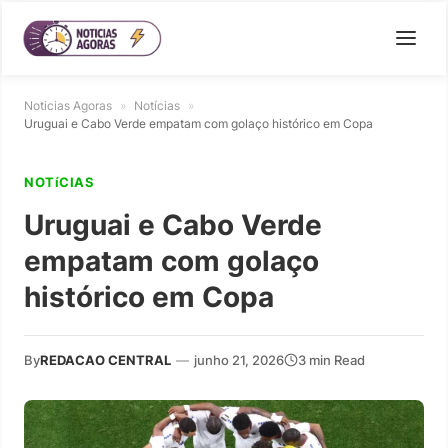
Noticias Agoras
»
Notícias
»
Uruguai e Cabo Verde empatam com golaço histórico em Copa
NOTíCIAS
Uruguai e Cabo Verde
empatam com golaço
histórico em Copa
By
REDACAO CENTRAL
—
junho 21, 2026
3 min Read