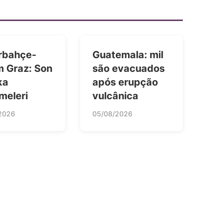
rbahçe-
Guatemala: mil
m Graz: Son
são evacuados
ka
após erupção
meleri
vulcânica
2026
05/08/2026