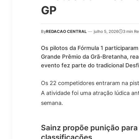
GP
By
REDACAO CENTRAL
—
julho 5, 2026
3 min R
Os pilotos da Fórmula 1 participara
Grande Prêmio da Grã-Bretanha, rea
evento fez parte do tradicional Desfi
Os 22 competidores entraram na pist
A atividade foi uma atração lúdica an
semana.
Sainz propõe punição para
classificações