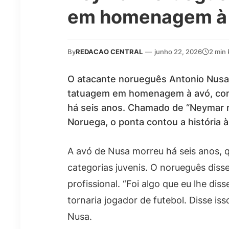
em homenagem à
By
REDACAO CENTRAL
—
junho 22, 2026
2 min
O atacante norueguês Antonio Nusa,
tatuagem em homenagem à avó, com 
há seis anos. Chamado de “Neymar 
Noruega, o ponta contou a história
A avó de Nusa morreu há seis anos, 
categorias juvenis. O norueguês diss
profissional. “Foi algo que eu lhe di
tornaria jogador de futebol. Disse iss
Nusa.