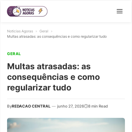
Noticias Agoras
»
Geral
»
Multas atrasadas: as consequências e como regularizar tudo
GERAL
Multas atrasadas: as
consequências e como
regularizar tudo
By
REDACAO CENTRAL
—
junho 27, 2026
8 min Read