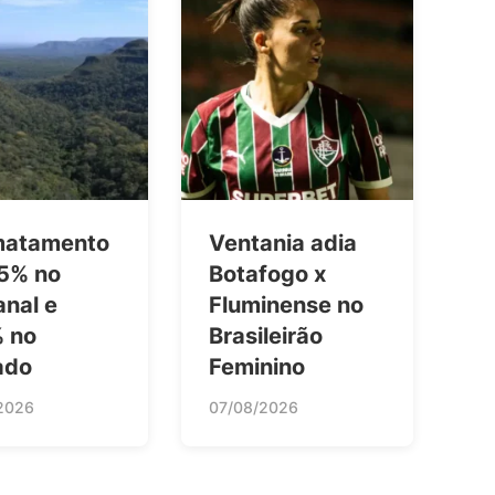
atamento
Ventania adia
65% no
Botafogo x
anal e
Fluminense no
% no
Brasileirão
ado
Feminino
2026
07/08/2026