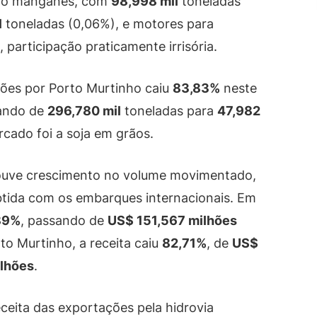
a o manganês, com
98,998 mil
toneladas
l
toneladas (0,06%), e motores para
, participação praticamente irrisória.
ções por Porto Murtinho caiu
83,83%
neste
cando de
296,780 mil
toneladas para
47,982
cado foi a soja em grãos.
houve crescimento no volume movimentado,
btida com os embarques internacionais. Em
89%
, passando de
US$ 151,567 milhões
to Murtinho, a receita caiu
82,71%
, de
US$
lhões
.
ceita das exportações pela hidrovia