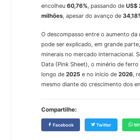
encolheu
60,76%
, passando de
US$ 
milhões
, apesar do avanço de
34,18
O descompasso entre o aumento da 
pode ser explicado, em grande parte
minerais no mercado internacional.
Data (Pink Sheet), o minério de ferr
longo de
2025
e no início de
2026
, 
mesmo diante do crescimento dos e
Compartilhe:
Facebook
Twitter
Wh