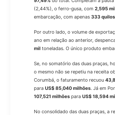
97,49%
do total. Completam a paut
(2,44%), o ferro-gusa, com
2,595 mi
embarcação, com apenas
333 quilos
Por outro lado, o volume de exporta
ano em relação ao anterior, despen
mil
toneladas. O único produto embar
Se, no somatório das duas praças, 
o mesmo não se repetiu na receita o
Corumbá, o faturamento recuou
43,
para
US$ 85,040 milhões
. Já em Por
107,521 milhões
para
US$ 18,594 mi
No consolidado das duas praças, a re