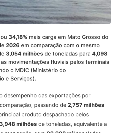
ntou
34,18%
mais carga em Mato Grosso do
 de
2026
em comparação com o mesmo
 de
3,054 milhões
de toneladas para
4,098
as movimentações fluviais pelos terminais
do o MDIC (Ministério do
o e Serviços).
 ao desempenho das exportações por
comparação, passando de
2,757 milhões
principal produto despachado pelos
3,948 milhões
de toneladas, equivalente a