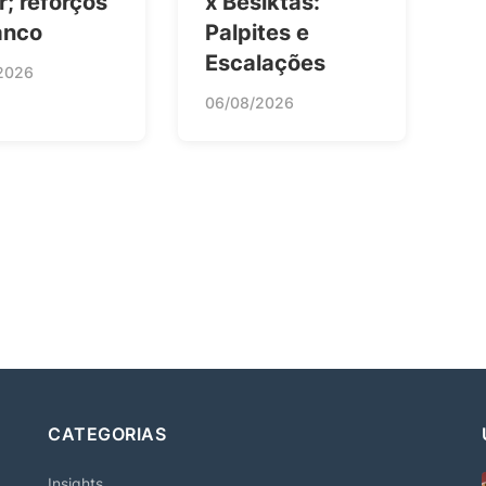
ar; reforços
x Besiktas:
anco
Palpites e
Escalações
2026
06/08/2026
CATEGORIAS
Insights