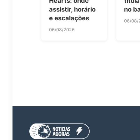
Hearts: onde
titul
assistir, horário
no b
e escalações
06/08/
06/08/2026