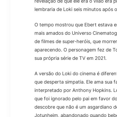
revelação de que ele era o vilão era p
lembraria de Loki seis minutos após o
O tempo mostrou que Ebert estava e
mais amados do Universo Cinematográ
de filmes de super-heróis, que morr
aparecendo. O personagem fez de To
sua própria série de TV em 2021.
A versão do Loki do cinema é diferent
que desperta simpatia. Ele ama sua fa
interpretado por Anthony Hopkins. L
que foi ignorado pelo pai em favor d
descobre que não é um asgardiano d
Jotunheim, abandonado quando bebê 