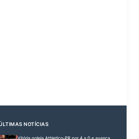
ÚLTIMAS NOTÍCIAS
Vitória goleia Athletico-PR por 4 a 0 e avança