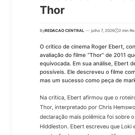
Thor
By
REDACAO CENTRAL
—
julho 7, 2026
2 min Re
O crítico de cinema Roger Ebert, co
avaliação do filme “Thor” de 2011 q
equivocada. Em sua análise, Ebert d
possíveis. Ele descreveu o filme c
mas um sucesso como peça de mark
Na crítica, Ebert afirmou que o rotei
Thor, interpretado por Chris Hemswor
declaração mais polêmica foi sobre 
Hiddleston. Ebert escreveu que Loki 