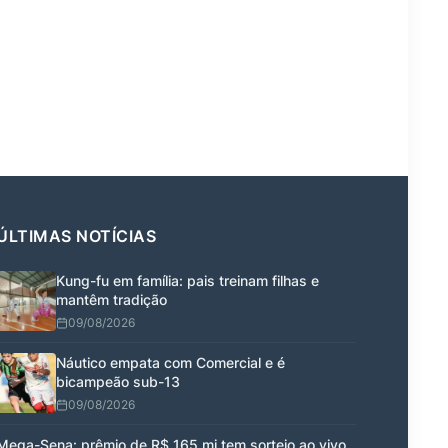
ÚLTIMAS NOTÍCIAS
Kung-fu em família: pais treinam filhas e
mantêm tradição
09/08/2026
Náutico empata com Comercial e é
bicampeão sub-13
09/08/2026
Mega-Sena: prêmio de R$ 165 mi tem sorteio ao vivo