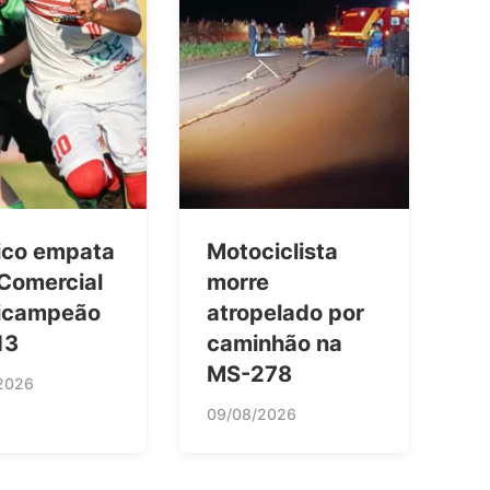
ico empata
Motociclista
Comercial
morre
bicampeão
atropelado por
13
caminhão na
MS-278
2026
09/08/2026