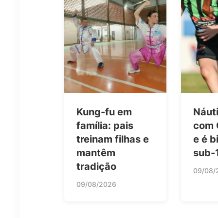
Kung-fu em
Náut
família: pais
com 
treinam filhas e
e é 
mantêm
sub-
tradição
09/08/
09/08/2026