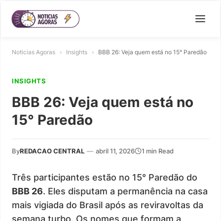
Noticias Agoras
»
Insights
»
BBB 26: Veja quem está no 15° Paredão
INSIGHTS
BBB 26: Veja quem está no
15° Paredão
By
REDACAO CENTRAL
—
abril 11, 2026
1 min Read
Três participantes estão no 15° Paredão do
BBB 26
. Eles disputam a permanência na casa
mais vigiada do Brasil após as reviravoltas da
semana turbo. Os nomes que formam a