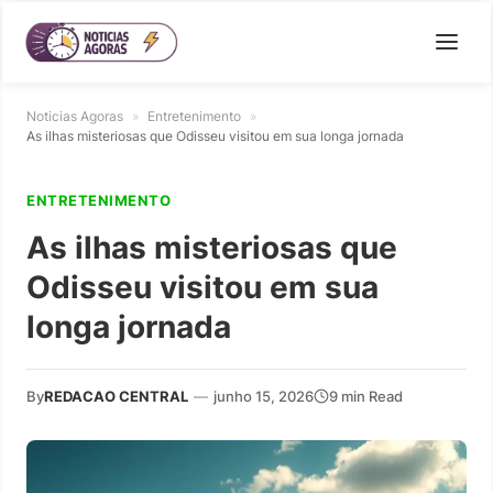
Noticias Agoras
»
Entretenimento
»
As ilhas misteriosas que Odisseu visitou em sua longa jornada
ENTRETENIMENTO
As ilhas misteriosas que
Odisseu visitou em sua
longa jornada
By
REDACAO CENTRAL
—
junho 15, 2026
9 min Read