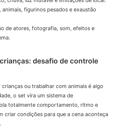
, chuva, luz mutável e limitações de local.
 animais, figurinos pesados e exaustão
o de atores, fotografia, som, efeitos e
ema.
rianças: desafio de controle
r crianças ou trabalhar com animais é algo
dade, o set vira um sistema de
trola totalmente comportamento, ritmo e
m criar condições para que a cena aconteça
.