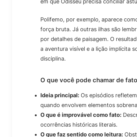
em que Odisseu precisa conciliar ast
Polifemo, por exemplo, aparece como 
força bruta. Já outras ilhas são lemb
por detalhes de paisagem. O result
a aventura visível e a lição implícita 
disciplina.
O que você pode chamar de fato
Ideia principal:
Os episódios reflete
quando envolvem elementos sobrenat
O que é improvável como fato:
Descr
ocorrências históricas literais.
O que faz sentido como leitura:
Obstá